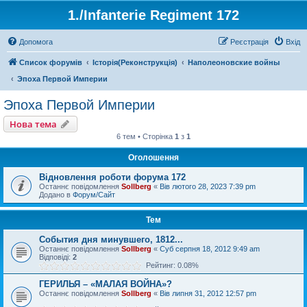
1./Infanterie Regiment 172
Допомога
Реєстрація
Вхід
Список форумів
Історiя(Реконструкція)
Наполеоновские войны
Эпоха Первой Империи
Эпоха Первой Империи
Нова тема
6 тем • Сторінка
1
з
1
Оголошення
Відновлення роботи форума 172
Останнє повідомлення
Sollberg
«
Вів лютого 28, 2023 7:39 pm
Додано в
Форум/Сайт
Тем
События дня минувшего, 1812...
Останнє повідомлення
Sollberg
«
Суб серпня 18, 2012 9:49 am
Відповіді:
2
Рейтинг: 0.08%
ГЕРИЛЬЯ – «МАЛАЯ ВОЙНА»?
Останнє повідомлення
Sollberg
«
Вів липня 31, 2012 12:57 pm