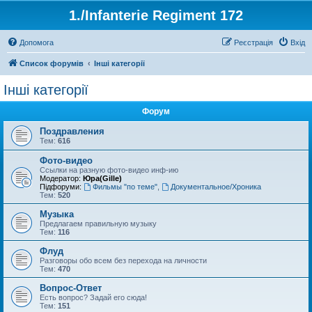
1./Infanterie Regiment 172
Допомога
Реєстрація
Вхід
Список форумів
Інші категорії
Інші категорії
Форум
Поздравления
Тем:
616
Фото-видео
Ссылки на разную фото-видео инф-ию
Модератор:
Юра(Gille)
Підфоруми:
Фильмы "по теме"
,
Документальное/Хроника
Тем:
520
Музыка
Предлагаем правильную музыку
Тем:
116
Флуд
Разговоры обо всем без перехода на личности
Тем:
470
Вопрос-Ответ
Есть вопрос? Задай его сюда!
Тем:
151