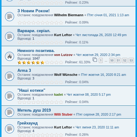
Рейтинг: 0.23%
З Новим Роком!
Останнє повідомлення
Wilhelm Biermann
«
П'ят січня 01, 2021 1:13 am
Рейтинг: 0.09%
Варвари. серіал.
Останнє повідомлення
Kurt Leftor
«
Чет листопада 26, 2020 12:49 pm
Відповіді:
1
Рейтинг: 0.11%
Немного позитива.
Останнє повідомлення
von Lutzov
«
Чет жовтня 29, 2020 2:34 pm
Відповіді:
1047
1
50
51
52
53
…
Рейтинг: 61.33%
Arma 3
Останнє повідомлення
Wolf Wünsche
«
П'ят жовтня 16, 2020 8:21 am
Відповіді:
3
Рейтинг: 0.04%
"Наші котики"
Останнє повідомлення
kadet
«
Чет жовтня 08, 2020 5:17 pm
Відповіді:
1
Рейтинг: 0.04%
Метель душ 2019
Останнє повідомлення
Willi Stuber
«
П'ят серпня 28, 2020 2:17 pm
Грейхаунд
Останнє повідомлення
Kurt Leftor
«
Чет липня 23, 2020 11:11 am
Відповіді:
4
Рейтинг: 0.26%