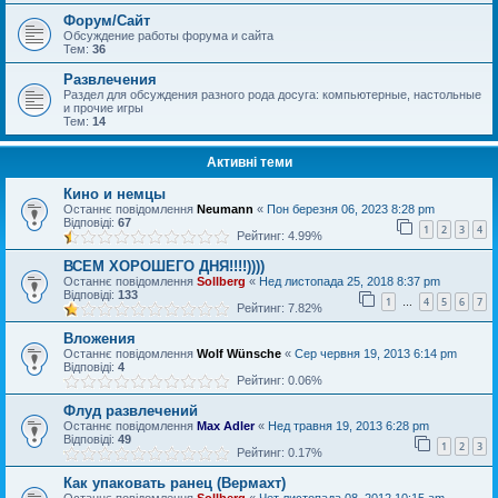
Форум/Сайт
Обсуждение работы форума и сайта
Тем:
36
Развлечения
Раздел для обсуждения разного рода досуга: компьютерные, настольные
и прочие игры
Тем:
14
Активні теми
Кино и немцы
Останнє повідомлення
Neumann
«
Пон березня 06, 2023 8:28 pm
Відповіді:
67
1
2
3
4
Рейтинг: 4.99%
ВСЕМ ХОРОШЕГО ДНЯ!!!!))))
Останнє повідомлення
Sollberg
«
Нед листопада 25, 2018 8:37 pm
Відповіді:
133
1
4
5
6
7
…
Рейтинг: 7.82%
Вложения
Останнє повідомлення
Wolf Wünsche
«
Сер червня 19, 2013 6:14 pm
Відповіді:
4
Рейтинг: 0.06%
Флуд развлечений
Останнє повідомлення
Max Adler
«
Нед травня 19, 2013 6:28 pm
Відповіді:
49
1
2
3
Рейтинг: 0.17%
Как упаковать ранец (Вермахт)