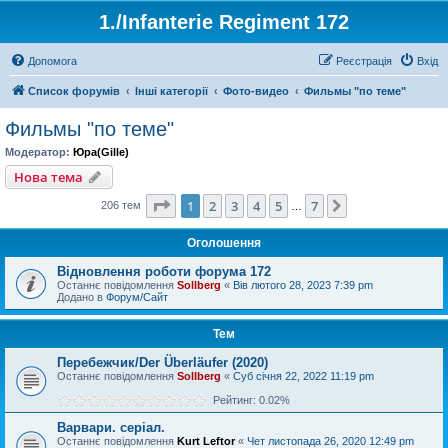
1./Infanterie Regiment 172
Допомога
Реєстрація
Вхід
Список форумів
Інші категорії
Фото-видео
Фильмы "по теме"
Фильмы "по теме"
Модератор:
Юра(Gille)
Нова тема
Сторінка
1
з
7
1
2
3
4
5
7
Далі
206 тем
…
Оголошення
Відновлення роботи форума 172
Останнє повідомлення
Sollberg
«
Вів лютого 28, 2023 7:39 pm
Додано в
Форум/Сайт
Тем
Перебежчик/Der Überläufer (2020)
Останнє повідомлення
Sollberg
«
Суб січня 22, 2022 11:19 pm
Рейтинг: 0.02%
Варвари. серіал.
Останнє повідомлення
Kurt Leftor
«
Чет листопада 26, 2020 12:49 pm