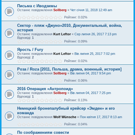
Письма с Иводзимы
Останнє повідомлення
Sollberg
«
Чет січня 11, 2018 12:49 am
Рейтинг: 0.02%
Сектор - пляж «Джуно»2010, Документальный, война,
история
Останнє повідомлення
Kurt Leftor
«
Сер липня 26, 2017 7:13 pm
Відповіді:
1
Рейтинг: 0.09%
Ярость / Fury
Останнє повідомлення
Kurt Leftor
«
Вів липня 25, 2017 7:02 pm
Відповіді:
2
Рейтинг: 0.02%
Роза / Roza [2011, Польша, драма, военный, история]
Останнє повідомлення
Sollberg
«
Вів липня 04, 2017 9:54 pm
Рейтинг: 0.06%
2016 Операция «Антропоид»
Останнє повідомлення
Sollberg
«
Вів липня 04, 2017 7:25 pm
Відповіді:
1
Рейтинг: 0.13%
Немецкий бронепалубный крейсер «Эмден» и его
команда
Останнє повідомлення
Wolf Wünsche
«
Пон квітня 17, 2017 8:13 am
Рейтинг: 0.04%
По соображениям совести