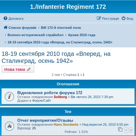
1./Infanterie Regiment 172
Допомога
Реєстрація
Вхід
Список форумів
ВІК 172-й піхотний полк
Военно-исторический страйкбол
Архив 2010 года
18-19 сентября 2010 года «Вперед, на Сталинград, осень 1942»
18-19 сентября 2010 года «Вперед, на
Сталинград, осень 1942»
Нова тема
2 тем • Сторінка
1
з
1
Оголошення
Відновлення роботи форума 172
Останнє повідомлення
Sollberg
«
Вів лютого 28, 2023 7:39 pm
Додано в
Форум/Сайт
Тем
Отчет мероприятия/Отзывы
Останнє повідомлення
Hans Stockwitz
«
Нед вересня 26, 2010 6:55 pm
Відповіді:
25
1
2
Рейтинг: 1.31%