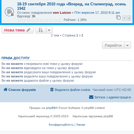
18-19 сентября 2010 года «Вперед, на Сталинград, осень
1942
Останнє повідомлення
von Lutzov
«
П'ят вересня 17, 2010 8:11 am
Відповіді:
36
1
2
Рейтинг: 1.28%
Нова тема
2 тем • Сторінка
1
з
1
Перейти
ПРАВА ДОСТУПУ
Ви
не можете
створювати нові теми у цьому форумі
Ви
не можете
відповідати на теми у цьому форумі
Ви
не можете
редагувати ваші повідомлення у цьому форумі
Ви
не можете
видаляти ваші повідомлення у цьому форумі
Ви
не можете
додавати файли у цьому форумі
Список форумів
Видалити файли cookie
Часовий пояс
UTC+02:00
Зв'язок з адміністрацією
Працює на
phpBB
® Forum Software © phpBB Limited
Український переклад © 2005-2023
Українська підтримка phpBB
Конфіденційність
|
Умови