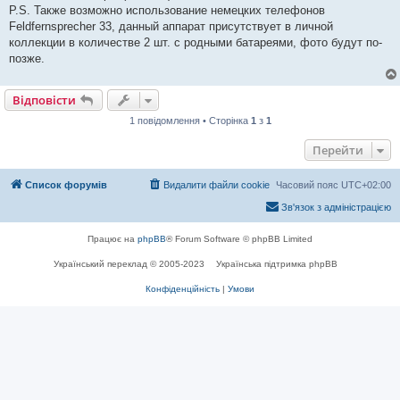
я
P.S. Также возможно использование немецких телефонов
Feldfernsprecher 33, данный аппарат присутствует в личной
коллекции в количестве 2 шт. с родными батареями, фото будут по-
позже.
Відповісти
1 повідомлення • Сторінка
1
з
1
Перейти
Список форумів
Видалити файли cookie
Часовий пояс
UTC+02:00
Зв'язок з адміністрацією
Працює на
phpBB
® Forum Software © phpBB Limited
Український переклад © 2005-2023
Українська підтримка phpBB
Конфіденційність
|
Умови