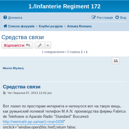
1./Infanterie Regiment 172
Допомога
Реєстрація
Вхід
Список форумів
Клубні розділи
Armata Romana
Средства связи
Відповісти
1 повідомлення • Сторінка
1
з
1
Maxim Blydary
Средства связи
П
Чет березня 07, 2013 12:02 pm
о
в
і
Вот лазил по просторам интернета и наткнулся вот на такую вещь,
д
о
как румынский полевой телефон M.A.N. производства фирмы Fabrica
м
de Telefoane si Aparate Radio "Standard" Bucuresti
л
е
http://wermaht.pp.ua/war1=man1939
"
н
onclick="window.open(this.href);return false;
н