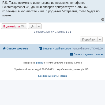
я
P.S. Также возможно использование немецких телефонов
Feldfernsprecher 33, данный аппарат присутствует в личной
коллекции в количестве 2 шт. с родными батареями, фото будут по-
позже.
Відповісти
1 повідомлення • Сторінка
1
з
1
Перейти
Список форумів
Видалити файли cookie
Часовий пояс
UTC+02:00
Зв'язок з адміністрацією
Працює на
phpBB
® Forum Software © phpBB Limited
Український переклад © 2005-2023
Українська підтримка phpBB
Конфіденційність
|
Умови