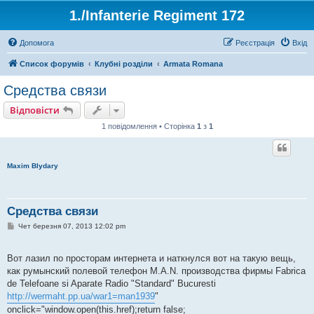
1./Infanterie Regiment 172
Допомога
Реєстрація
Вхід
Список форумів
Клубні розділи
Armata Romana
Средства связи
Відповісти
1 повідомлення • Сторінка
1
з
1
Maxim Blydary
Средства связи
П
Чет березня 07, 2013 12:02 pm
о
в
і
Вот лазил по просторам интернета и наткнулся вот на такую вещь,
д
о
как румынский полевой телефон M.A.N. производства фирмы Fabrica
м
de Telefoane si Aparate Radio "Standard" Bucuresti
л
е
http://wermaht.pp.ua/war1=man1939
"
н
onclick="window.open(this.href);return false;
н