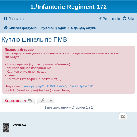
1./Infanterie Regiment 172
Допомога
Реєстрація
Вхід
Список форумів
Куплю/Продам
Одежда, обувь
Куплю шинель по ПМВ
Правила форуму
Текст при размещении сообщения в этом разделе должен содержать как
минимум:
- Тип операции (куплю, продам, обменяю)
- прикрепленное изображение
- Краткое описание товара
- Цена
- Контакты (телефон, е-почта и тд...)
Подробно:
viewtopic.php?f=150&t=1999&p=19038#p19038
"
onclick="window.open(this.href);return false;
Відповісти
1 повідомлення • Сторінка
1
з
1
URAN-U2