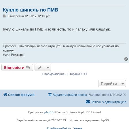
Куплю шинель по ПМВ
П
Вів вересня 12, 2017 12:49 pm
о
в
і
Куплю шинель по ПМВ и если есть, то и папаху или башлык.
д
о
м
л
е
Прогресс цивилизации нельзя отрицать: в каждой новой войне нас убивают по-
н
новому.
н
я
Уилл Роджерс.
Відповісти
1 повідомлення • Сторінка
1
з
1
Перейти
Список форумів
Видалити файли cookie
Часовий пояс
UTC+02:00
Зв'язок з адміністрацією
Працює на
phpBB
® Forum Software © phpBB Limited
Український переклад © 2005-2023
Українська підтримка phpBB
Конфіденційність
|
Умови