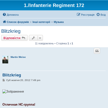
1./Infanterie Regiment 172
Допомога
Реєстрація
Вхід
Список форумів
Інші категорії
Музыка
Blitzkrieg
Відповісти
11 повідомлень • Сторінка
1
з
1
Martin Weise
Blitzkrieg
П
Суб жовтня 20, 2012 7:49 pm
о
в
і
д
о
м
л
е
Отличная НС-группа!
н