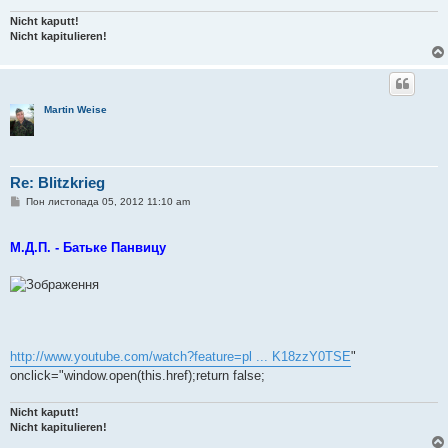
Nicht kaputt!
Nicht kapitulieren!
Martin Weise
Re: Blitzkrieg
П
Пон листопада 05, 2012 11:10 am
о
в
і
М.Д.П. - Батьке Панвицу
д
о
м
л
е
н
н
я
http://www.youtube.com/watch?feature=pl ... K18zzY0TSE
"
onclick="window.open(this.href);return false;
Nicht kaputt!
Nicht kapitulieren!