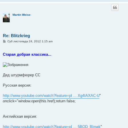
Martin Weise
Re: Blitzkrieg
П
Суб листопада 24, 2012 1:15 am
о
в
і
Старая добрая классика...
д
о
м
л
е
н
Дед штурмфюрер СС
н
я
Русская версия:
http://www.youtube.com/watch?feature=pl ... Xg4IAXAC-U
"
onclick="window.open(this.href);return false;
Английская версия:
http://www.youtube.com/watch?feature=pl ... 5BOD_BImek
"