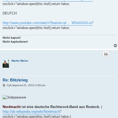
onclick="window.open(this.href);return false;
DEUTCH
http://www.youtube.com/watch?feature=pl ... WVoGOn5-xo
"
onclick="window.open(this.href);return false;
Nicht kaputt!
Nicht kapitulieren!
Martin Weise
Re: Blitzkrieg
П
Суб вересня 21, 2013 2:09 pm
о
в
і
д
о
м
Nordmacht
ist eine deutsche Rechtsrock-Band aus Rostock.
(
л
е
http://de.wikipedia.org/wiki/Nordmacht
"
н
onclick="window.open(this.href);return false;)
н