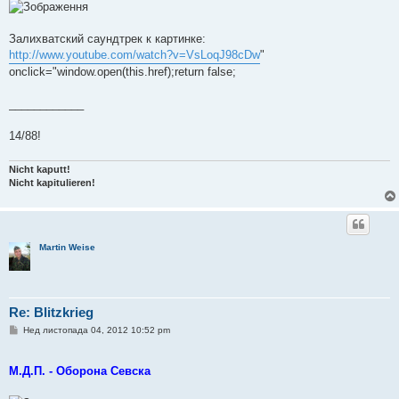
е
н
н
я
Залихватский саундтрек к картинке:
http://www.youtube.com/watch?v=VsLoqJ98cDw
"
onclick="window.open(this.href);return false;
____________
14/88!
Nicht kaputt!
Nicht kapitulieren!
Martin Weise
Re: Blitzkrieg
П
Нед листопада 04, 2012 10:52 pm
о
в
і
М.Д.П. - Оборона Севска
д
о
м