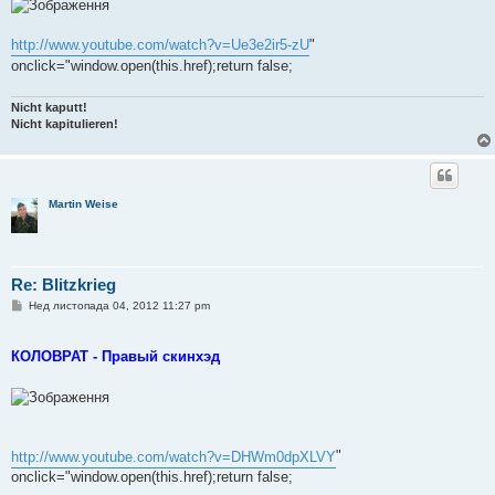
л
е
н
http://www.youtube.com/watch?v=Ue3e2ir5-zU
"
н
я
onclick="window.open(this.href);return false;
Nicht kaputt!
Nicht kapitulieren!
Martin Weise
Re: Blitzkrieg
П
Нед листопада 04, 2012 11:27 pm
о
в
і
КОЛОВРАТ - Правый скинхэд
д
о
м
л
е
н
н
я
http://www.youtube.com/watch?v=DHWm0dpXLVY
"
onclick="window.open(this.href);return false;