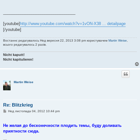
н
я
_________________________________
[youtube]
http://www.youtube.com/watch?v=1vON-X38 ... detailpage
[/youtube]
Востаннє редагувалось Нед вересня 22, 2013 3:08 pm користувачем
Martin Weise
,
всього редагувалось 2 разів.
Nicht kaputt!
Nicht kapitulieren!
Martin Weise
Re: Blitzkrieg
П
Нед листопада 04, 2012 10:44 pm
о
в
і
Не желая до бесконечности плодить темы, буду доливать
д
о
приятности сюда.
м
л