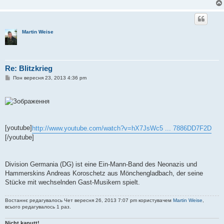
Martin Weise
Re: Blitzkrieg
П
Пон вересня 23, 2013 4:36 pm
о
в
і
д
о
м
л
е
[youtube]
http://www.youtube.com/watch?v=hX7JsWc5 ... 7886DD7F2D
н
[/youtube]
н
я
Division Germania (DG) ist eine Ein-Mann-Band des Neonazis und
Hammerskins Andreas Koroschetz aus Mönchengladbach, der seine
Stücke mit wechselnden Gast-Musikern spielt.
Востаннє редагувалось Чет вересня 26, 2013 7:07 pm користувачем
Martin Weise
,
всього редагувалось 1 раз.
Nicht kaputt!