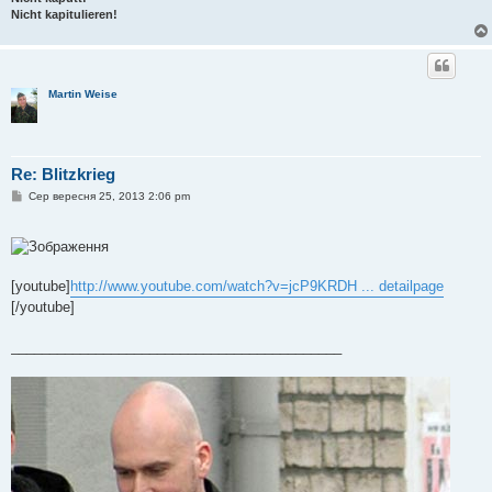
Nicht kapitulieren!
Martin Weise
Re: Blitzkrieg
П
Сер вересня 25, 2013 2:06 pm
о
в
і
д
о
м
[youtube]
http://www.youtube.com/watch?v=jcP9KRDH ... detailpage
л
е
[/youtube]
н
н
я
___________________________________________