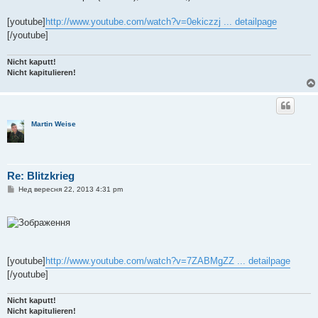
я
[youtube]
http://www.youtube.com/watch?v=0ekiczzj ... detailpage
[/youtube]
Nicht kaputt!
Nicht kapitulieren!
Martin Weise
Re: Blitzkrieg
П
Нед вересня 22, 2013 4:31 pm
о
в
і
д
о
м
л
е
[youtube]
http://www.youtube.com/watch?v=7ZABMgZZ ... detailpage
н
[/youtube]
н
я
Nicht kaputt!
Nicht kapitulieren!