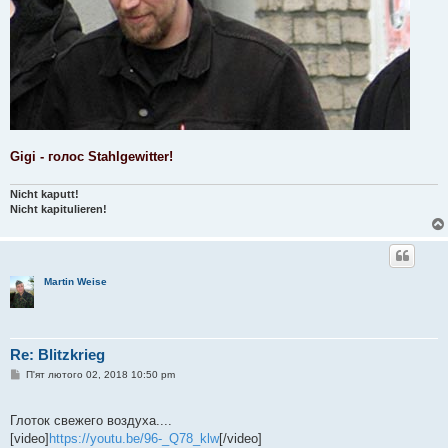
Gigi - голос Stahlgewitter!
Nicht kaputt!
Nicht kapitulieren!
Martin Weise
Re: Blitzkrieg
П
П'ят лютого 02, 2018 10:50 pm
о
в
і
Глоток свежего воздуха....
д
о
[video]
https://youtu.be/96-_Q78_klw
[/video]
м