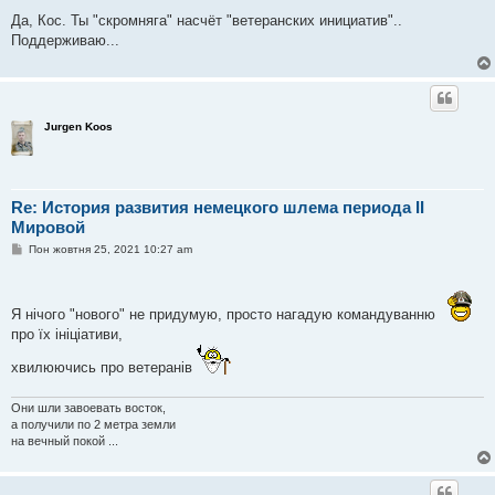
і
Да, Кос. Ты "скромняга" насчёт "ветеранских инициатив"..
д
о
Поддерживаю...
м
л
е
н
н
я
Jurgen Koos
Re: История развития немецкого шлема периода II
Мировой
П
Пон жовтня 25, 2021 10:27 am
о
в
і
д
Я нічого "нового" не придумую, просто нагадую командуванню
о
м
про їх ініціативи,
л
е
хвилюючись про ветеранів
н
н
я
Они шли завоевать восток,
а получили по 2 метра земли
на вечный покой ...