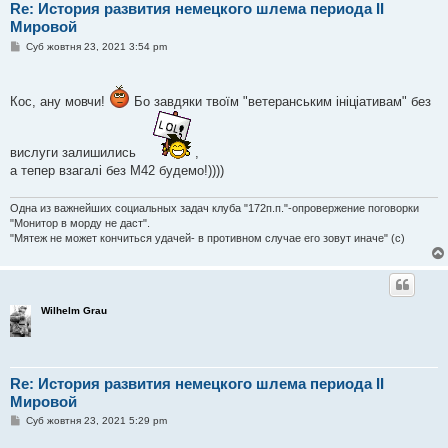
Re: История развития немецкого шлема периода II
Мировой
П
Суб жовтня 23, 2021 3:54 pm
о
в
і
д
Кос, ану мовчи!
Бо завдяки твоїм "ветеранським ініціативам" без
о
м
л
е
вислуги залишились
,
н
н
а тепер взагалі без М42 будемо!))))
я
Одна из важнейших социальных задач клуба "172п.п."-опровержение поговорки
"Монитор в морду не даст".
"Мятеж не может кончиться удачей- в противном случае его зовут иначе" (с)
Wilhelm Grau
Re: История развития немецкого шлема периода II
Мировой
П
Суб жовтня 23, 2021 5:29 pm
о
в