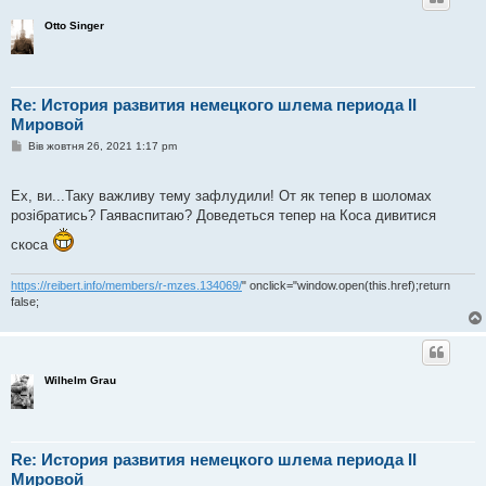
Otto Singer
Re: История развития немецкого шлема периода II
Мировой
П
Вів жовтня 26, 2021 1:17 pm
о
в
і
Ех, ви...Таку важливу тему зафлудили! От як тепер в шоломах
д
о
розібратись? Гаяваспитаю? Доведеться тепер на Коса дивитися
м
л
скоса
е
н
н
https://reibert.info/members/r-mzes.134069/
" onclick="window.open(this.href);return
я
false;
Wilhelm Grau
Re: История развития немецкого шлема периода II
Мировой