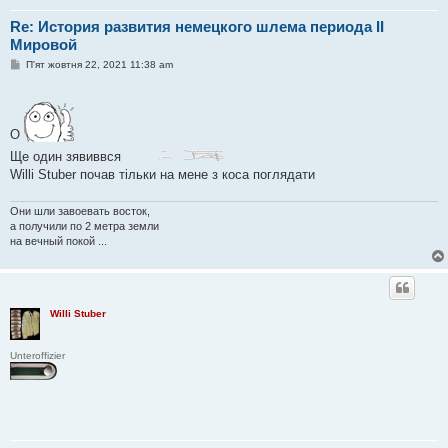
Re: История развития немецкого шлема периода II
Мировой
П
П'ят жовтня 22, 2021 11:38 am
о
в
і
д
о
О
м
л
Ще один зявиввся
е
н
Willi Stuber почав тільки на мене з коса поглядати
н
я
Они шли завоевать восток,
а получили по 2 метра земли
на вечный покой ...
Willi Stuber
Unteroffizier