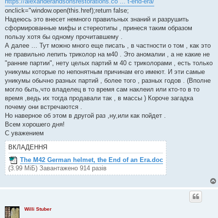
https://alexanderandsonsrestorations.co ... t-end-era/
"
onclick="window.open(this.href);return false;
Надеюсь это внесет немного правильных знаний и разрушить
сформированные мифы и стереотипы , принеся таким образом
пользу хотя бы одному прочитавшему .
А далее … Тут можно много еще писать , в частности о том , как это
не правильно лепить триколор на м40 . Это аномалии , а не какие не
"ранние партии", нету целых партий м 40 с триколорами , есть только
уникумы которые по непонятным причинам его имеют. И эти самые
уникумы обычно разных партий , более того , разных годов . (Вполне
могло быть,что владелец в то время сам наклеил или кто-то в то
время ,ведь их тогда продавали так , в массы ) Короче загадка
почему они встречаются .
Но наверное об этом в другой раз ,ну,или как пойдет .
Всем хорошего дня!
С уважением
ВКЛАДЕННЯ
The M42 German helmet, the End of an Era.doc
(3.99 МіБ) Завантажено 914 разів
Willi Stuber