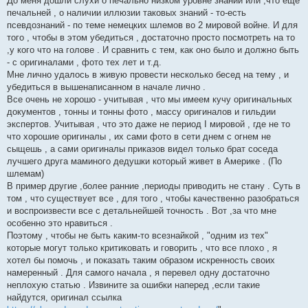
До меня дошли слухи о печально низком уровне знаний или ,что еще
л
е
печальней , о наличии иллюзии таковых знаний - то-есть
н
псевдознаний - по теме немецких шлемов во 2 мировой войне. И для
н
я
того , чтобы в этом убедиться , достаточно просто посмотреть на то
,у кого что на голове . И сравнить с тем, как оно было и должно быть
- с оригиналами , фото тех лет и т.д.
Мне лично удалось в живую провести несколько бесед на тему , и
убедиться в вышенаписанном в начале лично .
Все очень не хорошо - учитывая , что мы имеем кучу оригинальных
документов , тонны и тонны фото , массу оригиналов и гильдии
экспертов. Учитывая , что это даже не период I мировой , где не то
что хорошие оригиналы , их сами фото в сети днем с огнем не
сыщешь , а сами оригиналы приказов видел только брат соседа
лучшего друга маминого дедушки который живет в Америке . (По
шлемам)
В пример другие ,более ранние ,периоды приводить не стану . Суть в
том , что существует все , для того , чтобы качественно разобраться
и воспроизвести все с детальнейшей точность . Вот ,за что мне
особенно это нравиться .
Поэтому , чтобы не быть каким-то всезнайкой , "одним из тех"
которые могут только критиковать и говорить , что все плохо , я
хотел бы помочь , и показать таким образом искренность своих
намеренный . Для самого начала , я перевел одну достаточно
неплохую статью . Извините за ошибки наперед ,если такие
найдутся, оригинал ссылка