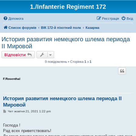
1./Infanterie Regiment 172
Допомога
Реєстрація
Вхід
Список форумів
ВІК 172-й піхотний полк
Казарма
История развития немецкого шлема периода
II Мировой
Відповісти
9 повідомлень • Сторінка
1
з
1
F.Rosenthal
История развития немецкого шлема периода II
Мировой
П
Чет жовтня 21, 2021 1:22 pm
о
в
і
Господа !
д
о
Рад всех приветствовать!
м