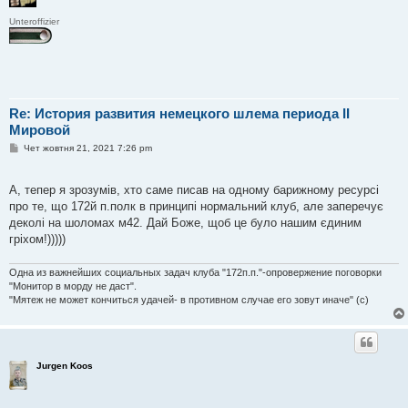
Unteroffizier
Re: История развития немецкого шлема периода II
Мировой
П
Чет жовтня 21, 2021 7:26 pm
о
в
і
А, тепер я зрозумів, хто саме писав на одному барижному ресурсі
д
о
про те, що 172й п.полк в принципі нормальний клуб, але заперечує
м
деколі на шоломах м42. Дай Боже, щоб це було нашим єдиним
л
е
гріхом!)))))
н
н
я
Одна из важнейших социальных задач клуба "172п.п."-опровержение поговорки
"Монитор в морду не даст".
"Мятеж не может кончиться удачей- в противном случае его зовут иначе" (с)
Jurgen Koos