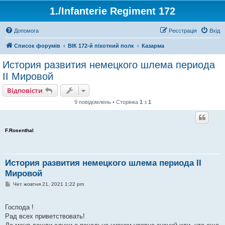
1./Infanterie Regiment 172
Допомога
Реєстрація
Вхід
Список форумів
ВІК 172-й піхотний полк
Казарма
История развития немецкого шлема периода
II Мировой
Відповісти
9 повідомлень • Сторінка
1
з
1
F.Rosenthal
История развития немецкого шлема периода II
Мировой
П
Чет жовтня 21, 2021 1:22 pm
о
в
і
Господа !
д
о
Рад всех приветствовать!
м