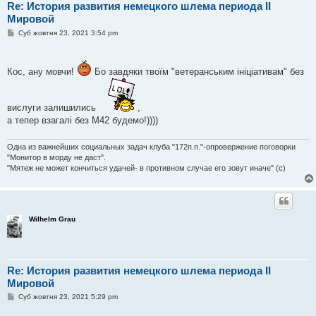
Re: История развития немецкого шлема периода II
Мировой
П
Суб жовтня 23, 2021 3:54 pm
о
в
і
д
Кос, ану мовчи!
Бо завдяки твоїм "ветеранським ініціативам" без
о
м
л
е
вислуги залишились
,
н
н
а тепер взагалі без М42 будемо!))))
я
Одна из важнейших социальных задач клуба "172п.п."-опровержение поговорки
"Монитор в морду не даст".
"Мятеж не может кончиться удачей- в противном случае его зовут иначе" (с)
Wilhelm Grau
Re: История развития немецкого шлема периода II
Мировой
П
Суб жовтня 23, 2021 5:29 pm
о
в