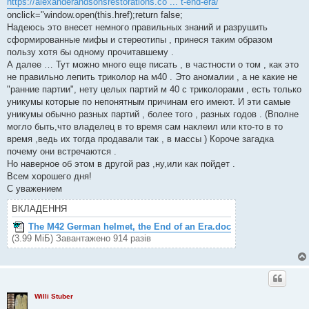
https://alexanderandsonsrestorations.co ... t-end-era/
"
onclick="window.open(this.href);return false;
Надеюсь это внесет немного правильных знаний и разрушить
сформированные мифы и стереотипы , принеся таким образом
пользу хотя бы одному прочитавшему .
А далее … Тут можно много еще писать , в частности о том , как это
не правильно лепить триколор на м40 . Это аномалии , а не какие не
"ранние партии", нету целых партий м 40 с триколорами , есть только
уникумы которые по непонятным причинам его имеют. И эти самые
уникумы обычно разных партий , более того , разных годов . (Вполне
могло быть,что владелец в то время сам наклеил или кто-то в то
время ,ведь их тогда продавали так , в массы ) Короче загадка
почему они встречаются .
Но наверное об этом в другой раз ,ну,или как пойдет .
Всем хорошего дня!
С уважением
ВКЛАДЕННЯ
The M42 German helmet, the End of an Era.doc
(3.99 МіБ) Завантажено 914 разів
Willi Stuber