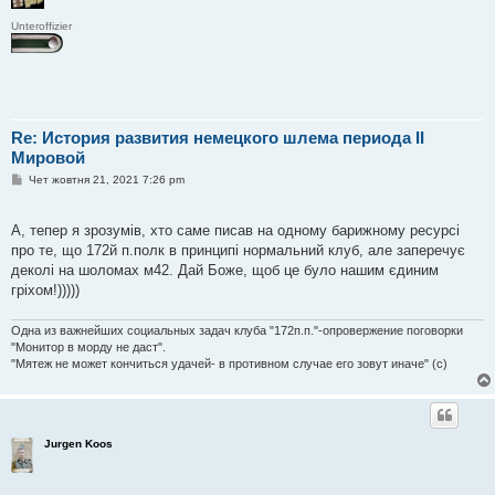
Unteroffizier
Re: История развития немецкого шлема периода II
Мировой
П
Чет жовтня 21, 2021 7:26 pm
о
в
і
А, тепер я зрозумів, хто саме писав на одному барижному ресурсі
д
о
про те, що 172й п.полк в принципі нормальний клуб, але заперечує
м
деколі на шоломах м42. Дай Боже, щоб це було нашим єдиним
л
е
гріхом!)))))
н
н
я
Одна из важнейших социальных задач клуба "172п.п."-опровержение поговорки
"Монитор в морду не даст".
"Мятеж не может кончиться удачей- в противном случае его зовут иначе" (с)
Jurgen Koos