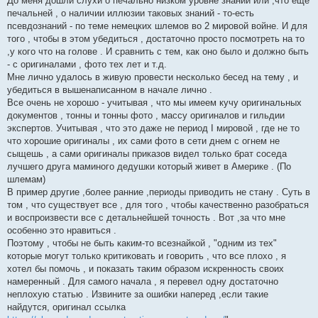
До меня дошли слухи о печально низком уровне знаний или ,что еще
л
е
печальней , о наличии иллюзии таковых знаний - то-есть
н
псевдознаний - по теме немецких шлемов во 2 мировой войне. И для
н
я
того , чтобы в этом убедиться , достаточно просто посмотреть на то
,у кого что на голове . И сравнить с тем, как оно было и должно быть
- с оригиналами , фото тех лет и т.д.
Мне лично удалось в живую провести несколько бесед на тему , и
убедиться в вышенаписанном в начале лично .
Все очень не хорошо - учитывая , что мы имеем кучу оригинальных
документов , тонны и тонны фото , массу оригиналов и гильдии
экспертов. Учитывая , что это даже не период I мировой , где не то
что хорошие оригиналы , их сами фото в сети днем с огнем не
сыщешь , а сами оригиналы приказов видел только брат соседа
лучшего друга маминого дедушки который живет в Америке . (По
шлемам)
В пример другие ,более ранние ,периоды приводить не стану . Суть в
том , что существует все , для того , чтобы качественно разобраться
и воспроизвести все с детальнейшей точность . Вот ,за что мне
особенно это нравиться .
Поэтому , чтобы не быть каким-то всезнайкой , "одним из тех"
которые могут только критиковать и говорить , что все плохо , я
хотел бы помочь , и показать таким образом искренность своих
намеренный . Для самого начала , я перевел одну достаточно
неплохую статью . Извините за ошибки наперед ,если такие
найдутся, оригинал ссылка