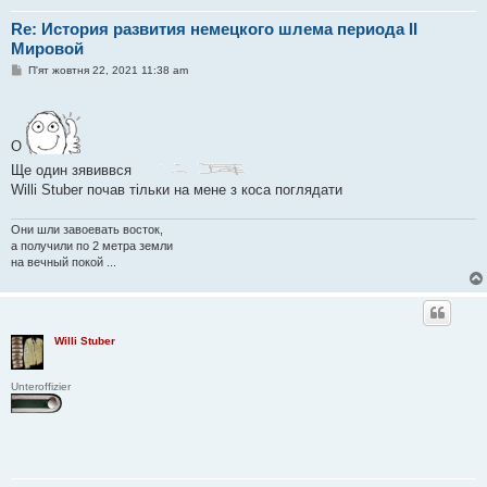
Re: История развития немецкого шлема периода II
Мировой
П
П'ят жовтня 22, 2021 11:38 am
о
в
і
д
о
О
м
л
Ще один зявиввся
е
н
Willi Stuber почав тільки на мене з коса поглядати
н
я
Они шли завоевать восток,
а получили по 2 метра земли
на вечный покой ...
Willi Stuber
Unteroffizier