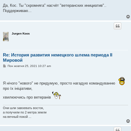
і
Да, Кос. Ты "скромняга" насчёт "ветеранских инициатив"..
д
о
Поддерживаю...
м
л
е
н
н
я
Jurgen Koos
Re: История развития немецкого шлема периода II
Мировой
П
Пон жовтня 25, 2021 10:27 am
о
в
і
д
Я нічого "нового" не придумую, просто нагадую командуванню
о
м
про їх ініціативи,
л
е
хвилюючись про ветеранів
н
н
я
Они шли завоевать восток,
а получили по 2 метра земли
на вечный покой ...