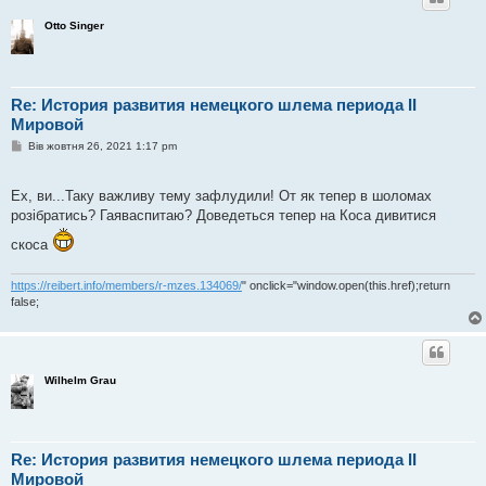
Otto Singer
Re: История развития немецкого шлема периода II
Мировой
П
Вів жовтня 26, 2021 1:17 pm
о
в
і
Ех, ви...Таку важливу тему зафлудили! От як тепер в шоломах
д
о
розібратись? Гаяваспитаю? Доведеться тепер на Коса дивитися
м
л
скоса
е
н
н
https://reibert.info/members/r-mzes.134069/
" onclick="window.open(this.href);return
я
false;
Wilhelm Grau
Re: История развития немецкого шлема периода II
Мировой