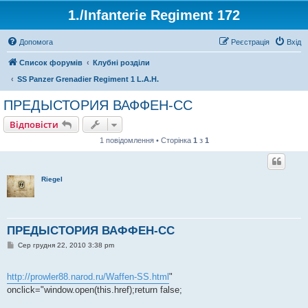
1./Infanterie Regiment 172
Допомога
Реєстрація
Вхід
Список форумів
Клубні розділи
SS Panzer Grenadier Regiment 1 L.A.H.
ПРЕДЫСТОРИЯ ВАФФЕН-СС
Відповісти
1 повідомлення • Сторінка
1
з
1
Riegel
ПРЕДЫСТОРИЯ ВАФФЕН-СС
П
Сер грудня 22, 2010 3:38 pm
о
в
і
http://prowler88.narod.ru/Waffen-SS.html
"
д
о
onclick="window.open(this.href);return false;
м
л