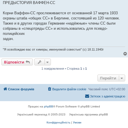
е
ПРЕДЫСТОРИЯ ВАФФЕН-СС
н
н
я
Корни Ваффен-СС прослеживаются от основанной 17 марта 1933
охраны штаба «общих СС» в Берлине, состоявшей из 120 человек.
Также и в других городах Германии «надёжные» члены СС были
собраны в «спецотряды СС» и использовались для псевдо-
полицейских
задач.
"Я освобождаю вас от химеры, именуемой совестью" (с) 18.11.1940г
Відповісти
1 повідомлення • Сторінка
1
з
1
Перейти
Список форумів
Видалити файли cookie
Часовий пояс
UTC+02:00
Зв'язок з адміністрацією
Працює на
phpBB
® Forum Software © phpBB Limited
Український переклад © 2005-2023
Українська підтримка phpBB
Конфіденційність
|
Умови